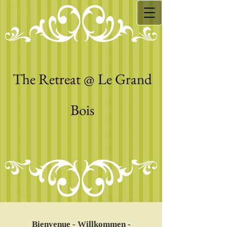
The Retreat @ Le Grand
Bois
Bienvenue - Willkommen -