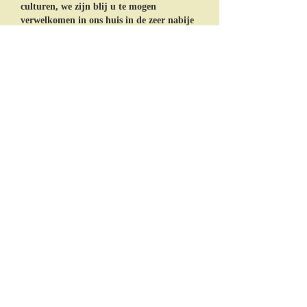
culturen, we zijn blij u te mogen
verwelkomen in ons huis in de zeer nabije
toekomst. Zie alle foto's van de receptie
zalen, parken en tuinen, en het zwembad,
aarzel dan niet om ons te contacteren voor
meer informatie of verduidelijking.
Een
echte aanrader, lees de recensies op de
TripAdvisor website.
Benvenuto-
"The Retreat @ Le Grand Bois" è un
elegante Bed and Breakfast e alla moda,
che offre la cena a prezzo fisso, che si trova